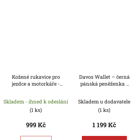
Kožené rukavice pro
Davos Wallet – černá
jezdce a motorkáře -
pánská peněženka z
SCIPPIS
buvolí kůže s kapsou
na mince
Skladem - ihned k odeslání
Skladem u dodavatele
(
1 ks
)
(
1 ks
)
999 Kč
1 199 Kč