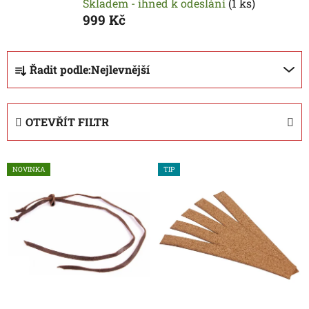
Skladem - ihned k odeslání
(
1 ks
)
999 Kč
Ř
Řadit podle:
Nejlevnější
a
z
e
OTEVŘÍT FILTR
n
í
V
p
NOVINKA
TIP
ý
r
p
o
i
d
s
u
p
k
r
t
o
ů
d