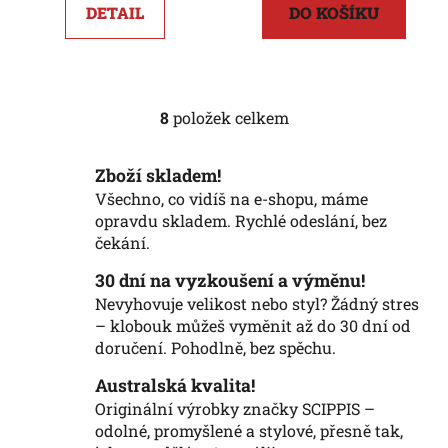
DETAIL
DO KOŠÍKU
8
položek celkem
O
v
l
Zboží skladem!
á
Všechno, co vidíš na e-shopu, máme
d
opravdu skladem. Rychlé odeslání, bez
a
čekání.
c
í
30 dní na vyzkoušení a výměnu!
p
Nevyhovuje velikost nebo styl? Žádný stres
r
– klobouk můžeš vyměnit až do 30 dní od
v
doručení. Pohodlně, bez spěchu.
k
Australská kvalita!
y
Originální výrobky značky SCIPPIS –
v
odolné, promyšlené a stylové, přesně tak,
ý