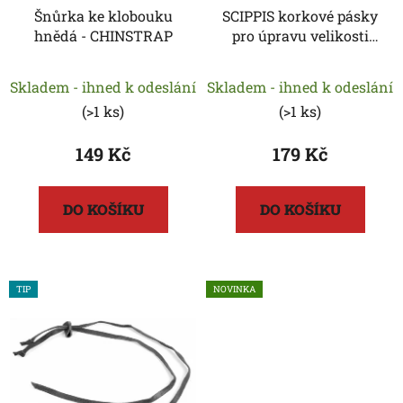
Šnůrka ke klobouku
SCIPPIS korkové pásky
u
hnědá - CHINSTRAP
pro úpravu velikosti
k
klobouku
t
ů
Skladem - ihned k odeslání
Skladem - ihned k odeslání
(
>1 ks
)
(
>1 ks
)
149 Kč
179 Kč
DO KOŠÍKU
DO KOŠÍKU
TIP
NOVINKA