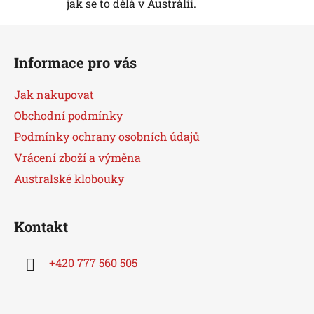
jak se to dělá v Austrálii.
p
i
Z
s
á
u
Informace pro vás
p
a
Jak nakupovat
t
Obchodní podmínky
í
Podmínky ochrany osobních údajů
Vrácení zboží a výměna
Australské klobouky
Kontakt
+420 777 560 505