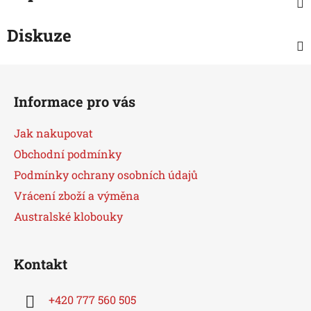
Diskuze
Z
á
Informace pro vás
p
a
Jak nakupovat
t
Obchodní podmínky
í
Podmínky ochrany osobních údajů
Vrácení zboží a výměna
Australské klobouky
Kontakt
+420 777 560 505