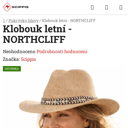
Přejít
Hledat
NÁKUP
na
obsah
KOŠÍK
Domů
/
Pokrývky hlavy
/
Klobouk letní - NORTHCLIFF
Klobouk letní -
NORTHCLIFF
Průměrné
Neohodnoceno
Podrobnosti hodnocení
hodnocení
Značka:
Scippis
produktu
NOVINKA
je
0,0
z
5
hvězdiček.