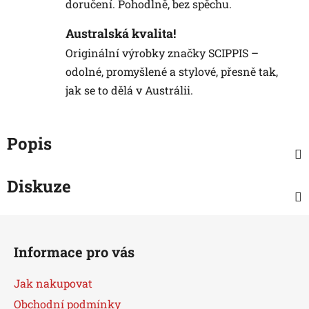
doručení. Pohodlně, bez spěchu.
Australská kvalita!
Originální výrobky značky SCIPPIS –
odolné, promyšlené a stylové, přesně tak,
jak se to dělá v Austrálii.
Popis
Diskuze
Z
á
Informace pro vás
p
a
Jak nakupovat
t
Obchodní podmínky