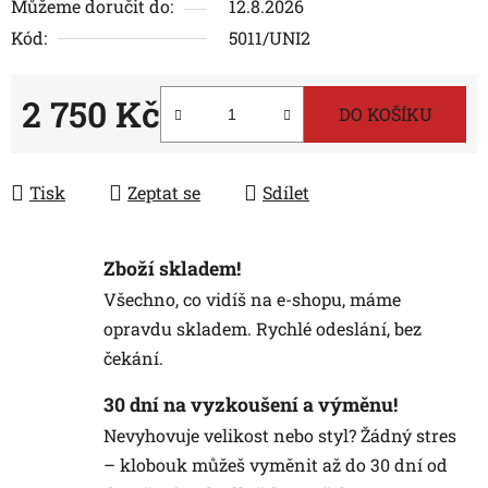
Můžeme doručit do:
12.8.2026
Kód:
5011/UNI2
2 750 Kč
DO KOŠÍKU
Měrná cena:
Tisk
Zeptat se
Sdílet
Zboží skladem!
Všechno, co vidíš na e-shopu, máme
opravdu skladem. Rychlé odeslání, bez
čekání.
30 dní na vyzkoušení a výměnu!
Nevyhovuje velikost nebo styl? Žádný stres
– klobouk můžeš vyměnit až do 30 dní od