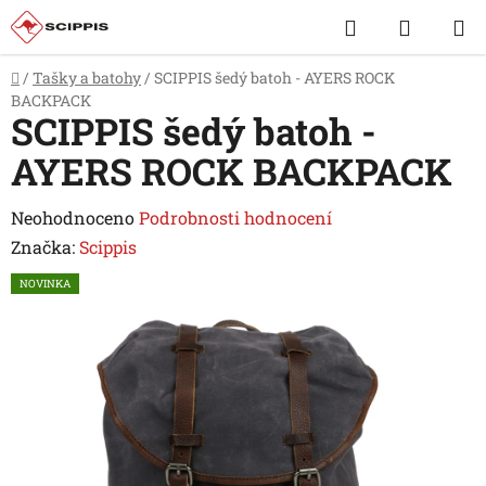
Přejít
Hledat
NÁKUP
na
obsah
KOŠÍK
Domů
/
Tašky a batohy
/
SCIPPIS šedý batoh - AYERS ROCK
BACKPACK
SCIPPIS šedý batoh -
AYERS ROCK BACKPACK
Průměrné
Neohodnoceno
Podrobnosti hodnocení
hodnocení
Značka:
Scippis
produktu
NOVINKA
je
0,0
z
5
hvězdiček.