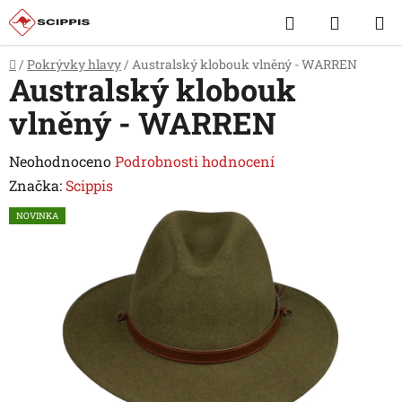
Přejít
Hledat
NÁKUP
na
obsah
KOŠÍK
Domů
/
Pokrývky hlavy
/
Australský klobouk vlněný - WARREN
Australský klobouk
vlněný - WARREN
Průměrné
Neohodnoceno
Podrobnosti hodnocení
hodnocení
Značka:
Scippis
produktu
NOVINKA
je
0,0
z
5
hvězdiček.