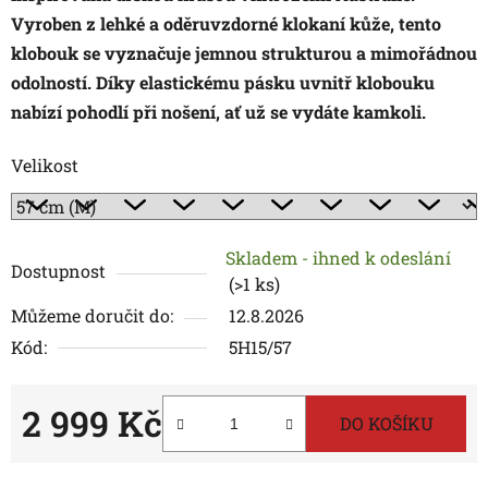
Vyroben z lehké a oděruvzdorné klokaní kůže, tento
klobouk se vyznačuje jemnou strukturou a mimořádnou
odolností. Díky elastickému pásku uvnitř klobouku
nabízí pohodlí při nošení, ať už se vydáte kamkoli.
Velikost
Skladem - ihned k odeslání
Dostupnost
(
>1 ks
)
Můžeme doručit do:
12.8.2026
Kód:
5H15/57
2 999 Kč
DO KOŠÍKU
Měrná cena: