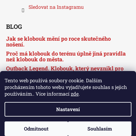
Sledovat na Instagramu
BLOG
Jak se klobouk mění po roce skutečného
nošení.
Proč má klobouk do terénu úplně jiná pravidla
než klobouk do města.
Outback Legend. Klobouk, který nevznikl pro
město, ale obstojí i v něm.
Tento web používá soubory cookie. Dalším
procházením tohoto webu vyjadřujete souhlas s jejich
používáním.. Více informací
zde
.
Značka Scippis pod křídly CarlsbadHat.cz
Nastavení
Odmítnout
Souhlasím
Vytvořil Shoptet