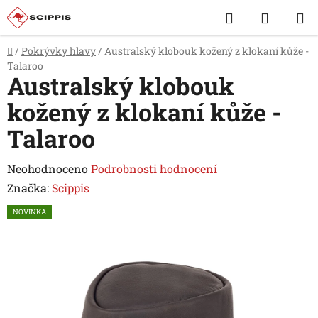
Přejít
Hledat
NÁKUP
na
obsah
KOŠÍK
Domů
/
Pokrývky hlavy
/
Australský klobouk kožený z klokaní kůže -
Talaroo
Australský klobouk
kožený z klokaní kůže -
Talaroo
Průměrné
Neohodnoceno
Podrobnosti hodnocení
hodnocení
Značka:
Scippis
produktu
NOVINKA
je
0,0
z
5
hvězdiček.