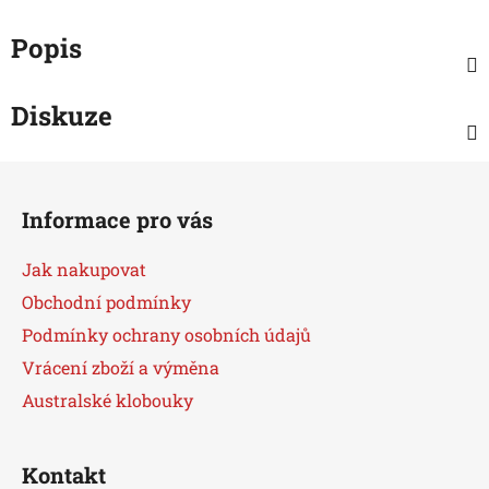
Popis
Diskuze
Z
á
Informace pro vás
p
a
Jak nakupovat
t
Obchodní podmínky
í
Podmínky ochrany osobních údajů
Vrácení zboží a výměna
Australské klobouky
Kontakt